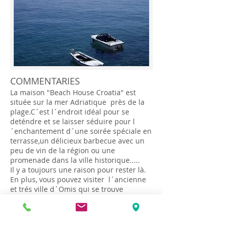
COMMENTARIES
La maison "Beach House Croatia" est
située sur la mer Adriatique près de la
plage.C´est l´endroit idéal pour se
deténdre et se laisser séduire pour l
´enchantement d´une soirée spéciale en
terrasse,un délicieux barbecue avec un
peu de vin de la région ou une
promenade dans la ville historique.....
Il y a toujours une raison pour rester là.
En plus, vous pouvez visiter l´ancienne
et trés ville d´Omis qui se trouve
seulement à 10 minutes en voiture où
vous trouverez de nombreux commerces
et un marché de fruits et produits frais.
Cette partie intacte de la côté de