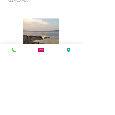
beantworten.
Weitere Informationen
" On the last day of our amazing
honeymoon, thank you The Beach House
Croatia for an incredible time"Charlotte
Esther Ballantine-Clark,Brighton