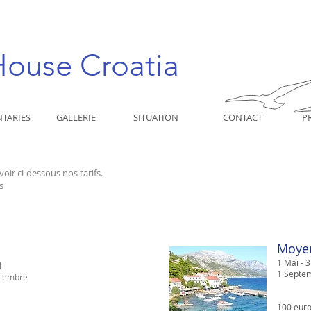
House Croatia
TARIES
GALLERIE
SITUATION
CONTACT
P
 voir ci-dessous nos tarifs.
s
Moye
1 M
ai
- 
l
1
Septe
cembre
​​100 eur