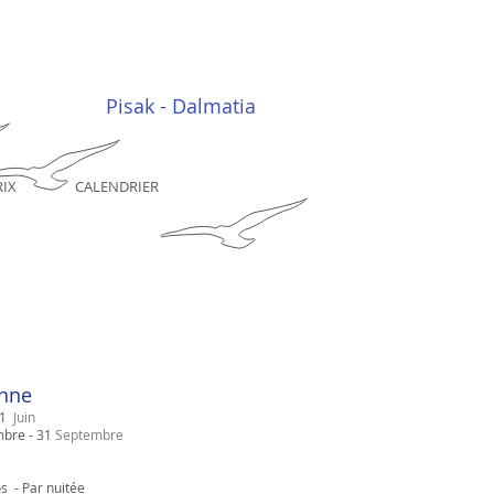
Pisak - Dalmatia
RIX
CALENDRIER
nne
31
Juin
mbre
- 31
Septembre
os -
Par nuitée