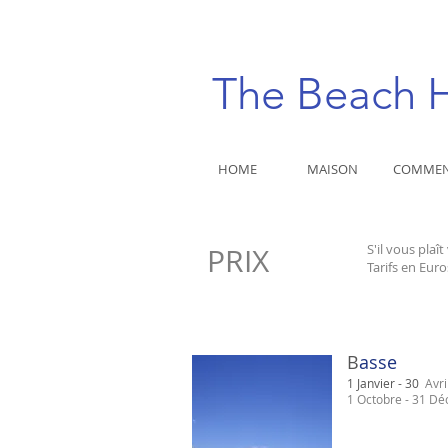
The Beach
HOME
MAISON
COMMEN
S'il vous plaît
PRIX
Tarifs en Euro
​B
asse
1
Janvier
- 30
Avri
1 O
ctobre
- 31
Dé