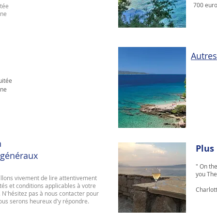
700 euro
itée
ne
Autres
uitée
ne
n
Plus
 généra
ux
" On th
you The
llons vivement de lire attentivement
tés et conditions applicables à votre
Charlot
. N'hésitez pas à nous contacter pour
nous serons heureux d'y répondre.