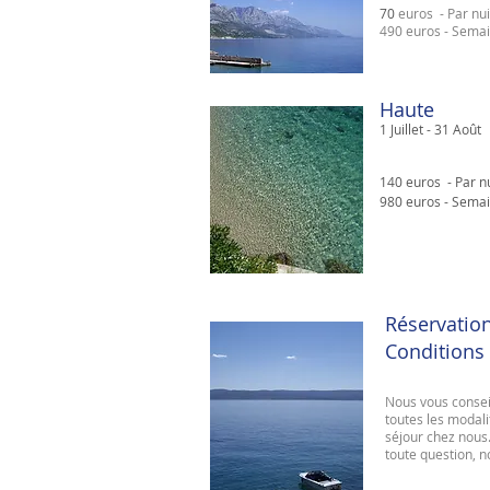
​​70
euros -
Par nu
490 euros -
Semai
H
aute
1
Juillet
- 31
Août
​​140 euros -
Par n
980 euros -
Semai
R
éservatio
Conditions
Nous vous consei
toutes les modali
séjour chez nous
toute question, 