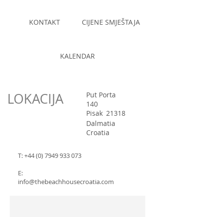
KONTAKT
CIJENE SMJEŠTAJA
KALENDAR
LOKACIJA
Put Porta
140
Pisak
21318
Dalmatia
Croatia
T:
+44 (0) 7949 933 073
E:
info@thebeachhousecroatia.com