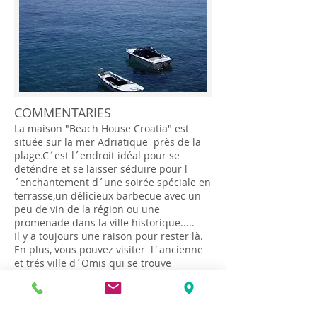
COMMENTARIES
La maison "Beach House Croatia" est
située sur la mer Adriatique près de la
plage.C´est l´endroit idéal pour se
deténdre et se laisser séduire pour l
´enchantement d´une soirée spéciale en
terrasse,un délicieux barbecue avec un
peu de vin de la région ou une
promenade dans la ville historique.....
Il y a toujours une raison pour rester là.
En plus, vous pouvez visiter l´ancienne
et trés ville d´Omis qui se trouve
seulement à 10 minutes en voiture où
vous trouverez de nombreux commerces
et un marché de fruits et produits frais.
Cette partie intacte de la côté de